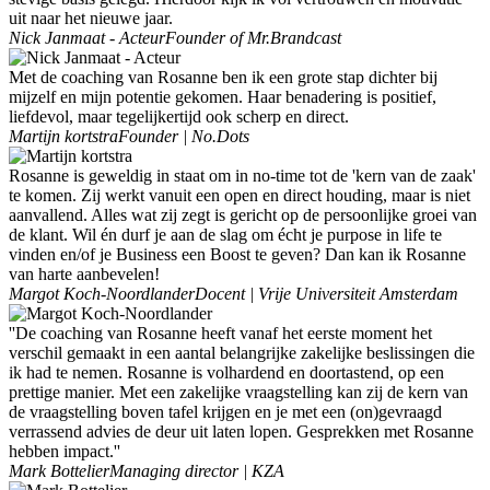
uit naar het nieuwe jaar.
Nick Janmaat - Acteur
Founder of Mr.Brandcast
Met de coaching van Rosanne ben ik een grote stap dichter bij
mijzelf en mijn potentie gekomen. Haar benadering is positief,
liefdevol, maar tegelijkertijd ook scherp en direct.
Martijn kortstra
Founder | No.Dots
Rosanne is geweldig in staat om in no-time tot de 'kern van de zaak'
te komen. Zij werkt vanuit een open en direct houding, maar is niet
aanvallend. Alles wat zij zegt is gericht op de persoonlijke groei van
de klant. Wil én durf je aan de slag om écht je purpose in life te
vinden en/of je Business een Boost te geven? Dan kan ik Rosanne
van harte aanbevelen!
Margot Koch-Noordlander
Docent | Vrije Universiteit Amsterdam
''De coaching van Rosanne heeft vanaf het eerste moment het
verschil gemaakt in een aantal belangrijke zakelijke beslissingen die
ik had te nemen. Rosanne is volhardend en doortastend, op een
prettige manier. Met een zakelijke vraagstelling kan zij de kern van
de vraagstelling boven tafel krijgen en je met een (on)gevraagd
verrassend advies de deur uit laten lopen. Gesprekken met Rosanne
hebben impact.''
Mark Bottelier
Managing director | KZA