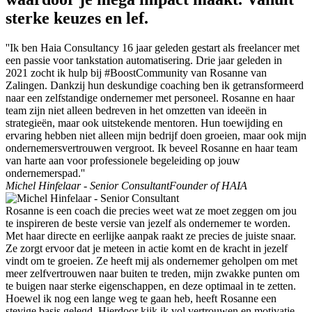
sterke keuzes en lef.
''Ik ben Haia Consultancy 16 jaar geleden gestart als freelancer met
een passie voor tankstation automatisering. Drie jaar geleden in
2021 zocht ik hulp bij #BoostCommunity van Rosanne van
Zalingen. Dankzij hun deskundige coaching ben ik getransformeerd
naar een zelfstandige ondernemer met personeel. Rosanne en haar
team zijn niet alleen bedreven in het omzetten van ideeën in
strategieën, maar ook uitstekende mentoren. Hun toewijding en
ervaring hebben niet alleen mijn bedrijf doen groeien, maar ook mijn
ondernemersvertrouwen vergroot. Ik beveel Rosanne en haar team
van harte aan voor professionele begeleiding op jouw
ondernemerspad.''
Michel Hinfelaar - Senior Consultant
Founder of HAIA
Rosanne is een coach die precies weet wat ze moet zeggen om jou
te inspireren de beste versie van jezelf als ondernemer te worden.
Met haar directe en eerlijke aanpak raakt ze precies de juiste snaar.
Ze zorgt ervoor dat je meteen in actie komt en de kracht in jezelf
vindt om te groeien. Ze heeft mij als ondernemer geholpen om met
meer zelfvertrouwen naar buiten te treden, mijn zwakke punten om
te buigen naar sterke eigenschappen, en deze optimaal in te zetten.
Hoewel ik nog een lange weg te gaan heb, heeft Rosanne een
stevige basis gelegd. Hierdoor kijk ik vol vertrouwen en motivatie